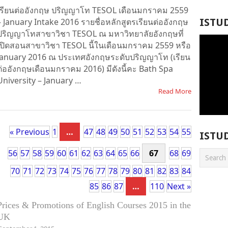
เรียนต่ออังกฤษ ปริญญาโท TESOL เดือนมกราคม 2559
– January Intake 2016 รายชื่อหลักสูตรเรียนต่ออังกฤษ
ISTU
ปริญญาโทสาขาวิชา TESOL ณ มหาวิทยาลัยอังกฤษที่
เปิดสอนสาขาวิชา TESOL นี้ในเดือนมกราคม 2559 หรือ
January 2016 ณ ประเทศอังกฤษระดับปริญญาโท (เรียน
ต่ออังกฤษเดือนมกราคม 2016) มีดังนี้คะ Bath Spa
University – January …
Read More
« Previous
1
…
47
48
49
50
51
52
53
54
55
ISTU
56
57
58
59
60
61
62
63
64
65
66
67
68
69
70
71
72
73
74
75
76
77
78
79
80
81
82
83
84
85
86
87
…
110
Next »
Prices & Promotions of English Courses 2015 in the
UK