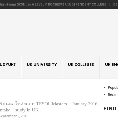
ัธยมอังกฤษ GCSE และ A LEVEL ที่ ROCHESTER INDEPENDENT COLLEGE
DE MO
TUDYUK?
UK UNIVERSITY
UK COLLEGES
UK EN
Popul
Recen
เรียนต่อโทอังกฤษ TESOL Masters – January 2016
FIND
Intake – study in UK
September 2, 2015