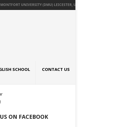
NTFORT UNIVERSITY (DMU) LEICESTER, UK เรียนต่ออังกฤษ SEPTEMBER 2026
GLISH SCHOOL
CONTACT US
ar
t
 US ON FACEBOOK