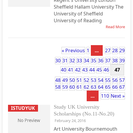
Regent's University London
Sheffield Hallam University The
University of Sheffield
University of Reading
Read More
« Previous
1
…
27
28
29
30
31
32
33
34
35
36
37
38
39
40
41
42
43
44
45
46
47
48
49
50
51
52
53
54
55
56
57
58
59
60
61
62
63
64
65
66
67
…
110
Next »
Study UK University
ISTUDYUK
Scholarships (No.11-No.20)
February 24, 2016
Art University Bournemouth