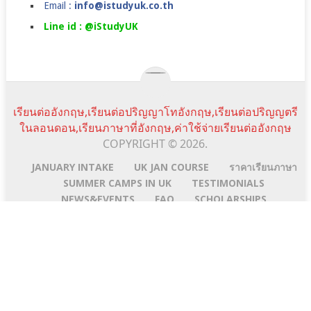
Email :
info@istudyuk.co.th
Line id : @iStudyUK
เรียนต่ออังกฤษ,เรียนต่อปริญญาโทอังกฤษ,เรียนต่อปริญญตรี
ในลอนดอน,เรียนภาษาที่อังกฤษ,ค่าใช้จ่ายเรียนต่ออังกฤษ
COPYRIGHT © 2026.
JANUARY INTAKE
UK JAN COURSE
ราคาเรียนภาษา
SUMMER CAMPS IN UK
TESTIMONIALS
NEWS&EVENTS
FAQ
SCHOLARSHIPS
istudyuk ใช้คุกกี้ (cookie) เพื่อจัดการข้อมูลส่วนบุคคลและ
พัฒนาประสบการณ์การใช้งานให้กับผู้ใช้ในการได้รับการเสนอ
Scroll
Line:id
Email
Facebook
YouTube
ข้อมูลและเนื้อหาต่างๆ โดยการเข้าใช้งานเว็บไซต์นี้ถือว่าท่านได้
Top
Address
อนุญาตให้เราใช้คุกกี้ตาม เงื่อนไขการใช้งานเว็บไซต์ และ
นโยบายสิทธิส่วนบุคคล ของเรา
Ok
No
Privacy policy