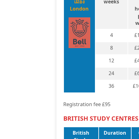
เมือง
weeks
London
h
w
4
£
8
£
12
£
24
£
36
£1
Registration fee £95
BRITISH STUDY CENTRES
British
Duration