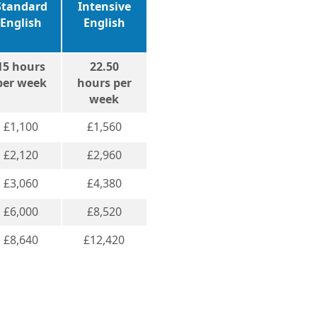
Standard
Intensive
English
English
15 hours
22.50
per week
hours per
week
£1,100
£1,560
£2,120
£2,960
£3,060
£4,380
£6,000
£8,520
£8,640
£12,420