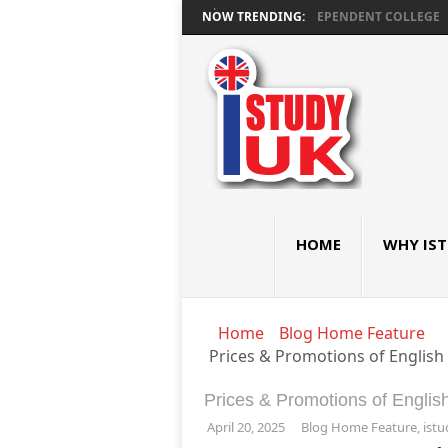
มัธยมอังกฤษ GCSE และ A LEVEL ที่ ROCHESTER INDEPENDENT COLLEGE
NOW TRENDING:
DE M
HOME
WHY IS
Home
Blog Home Feature
Prices & Promotions of English
Prices & Promotions of Englis
April 20, 2025
Blog Home Feature
,
ist