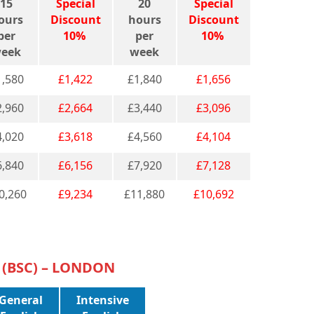
15
Special
20
Special
ours
Discount
hours
Discount
per
10%
per
10%
eek
week
1,580
£1,422
£1,840
£1,656
2,960
£2,664
£3,440
£3,096
4,020
£3,618
£4,560
£4,104
6,840
£6,156
£7,920
£7,128
0,260
£9,234
£11,880
£10,692
 (BSC) – LONDON
General
Intensive