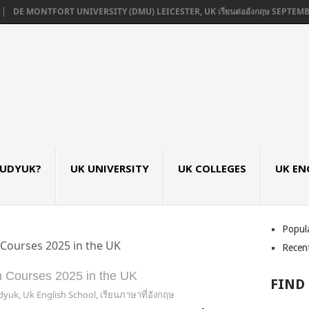
ONTFORT UNIVERSITY (DMU) LEICESTER, UK เรียนต่ออังกฤษ SEPTEMBER 2026
TUDYUK?
UK UNIVERSITY
UK COLLEGES
UK EN
Popul
 Courses 2025 in the UK
Recen
h Courses 2025 in the UK
FIND
udyuk
,
Uk English School
,
เรียนภาษาที่อังกฤษ