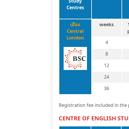
Study
Centres
เมือง
weeks
Central
London
4
8
12
24
36
Registration fee included in the 
CENTRE OF ENGLISH STU