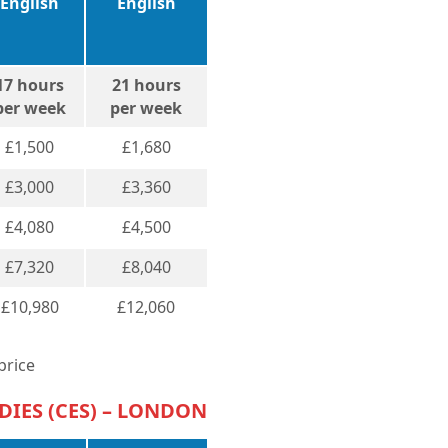
English
English
17 hours
21 hours
per week
per week
£1,500
£1,680
£3,000
£3,360
£4,080
£4,500
£7,320
£8,040
£10,980
£12,060
price
DIES (CES) – LONDON