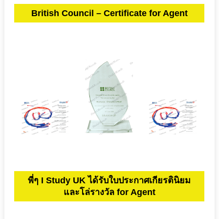
British Council – Certificate for Agent
พี่ๆ I Study UK ได้รับใบประกาศเกียรตินิยม
และโล่รางวัล for Agent