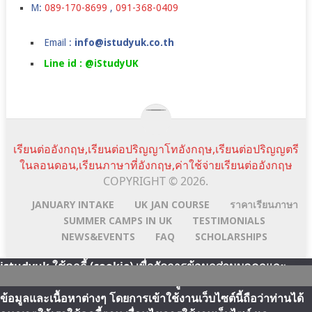
M:
089-170-8699
,
091-368-0409
Email :
info@istudyuk.co.th
Line id : @iStudyUK
เรียนต่ออังกฤษ,เรียนต่อปริญญาโทอังกฤษ,เรียนต่อปริญญตรี
ในลอนดอน,เรียนภาษาที่อังกฤษ,ค่าใช้จ่ายเรียนต่ออังกฤษ
COPYRIGHT © 2026.
JANUARY INTAKE
UK JAN COURSE
ราคาเรียนภาษา
SUMMER CAMPS IN UK
TESTIMONIALS
NEWS&EVENTS
FAQ
SCHOLARSHIPS
istudyuk ใช้คุกกี้ (cookie) เพื่อจัดการข้อมูลส่วนบุคคลและ
พัฒนาประสบการณ์การใช้งานให้กับผู้ใช้ในการได้รับการเสนอ
Scroll
Line:id
Email
Facebook
YouTube
ข้อมูลและเนื้อหาต่างๆ โดยการเข้าใช้งานเว็บไซต์นี้ถือว่าท่านได้
Top
Address