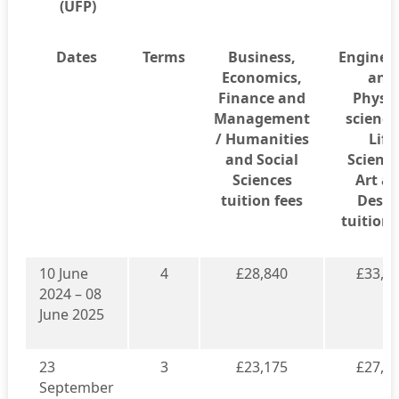
(UFP)
Dates
Terms
Business,
Enginee
Economics,
and
Finance and
Physic
Management
science
/ Humanities
Life
and Social
Science
Sciences
Art a
tuition fees
Desig
tuition 
10 June
4
£28,840
£33,0
2024 – 08
June 2025
23
3
£23,175
£27,3
September