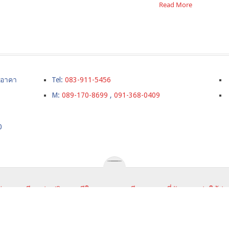
Read More
์ อาคา
Tel:
083-911-5456
M:
089-170-8699
,
091-368-0409
0
ังกฤษ,เรียนต่อปริญญตรีในลอนดอน,เรียนภาษาที่อังกฤษ,ค่าใช้จ่า
URSE
ราคาเรียนภาษา
SUMMER CAMPS IN UK
TESTIMONI