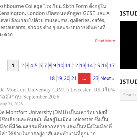
Ashbourne College โรงเรียน Sixth Form ตั้งอยู่ใน
Kensington, London เปิดสอนหลักสูตร GCSE และ A
ISTU
Level ล้อมรอบไปด้วย museums, galleries, cafés,
restaurants, shops ต่าง ๆ และระบบการเดินทางที่
สะดวก
Read More
1
2
3
4
5
6
7
8
9
10
11
12
13
14
15
16
17
18
19
20
21
…
23
Next »
ISTU
De Montfort University (DMU) Leicester, UK เรียน
ต่ออังกฤษ September 2026
May 31, 2026
De Montfort University (DMU) เป็นมหาวิทยาลัยที่
มีชื่อเสียงและทันสมัย ตั้งอยู่ในเมือง Leicester ซึ่งเป็น
เมืองที่มีวัฒนธรรมที่หลากหลาย และเป็นหนึ่งในเมืองที่
มีค่าใช้จ่ายในการอยู่อาศัยและทำงานที่ถูกมาก