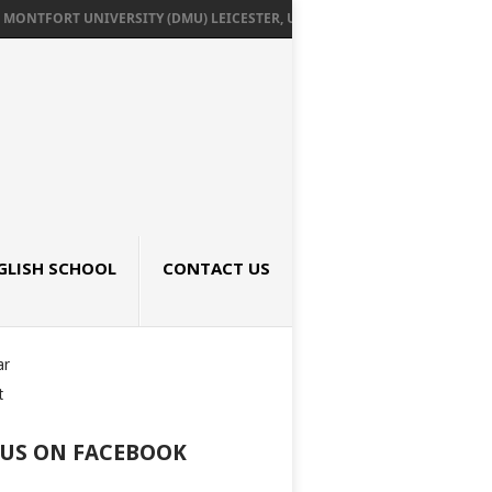
ONTFORT UNIVERSITY (DMU) LEICESTER, UK เรียนต่ออังกฤษ SEPTEMBER 2026
GLISH SCHOOL
CONTACT US
ar
t
 US ON FACEBOOK