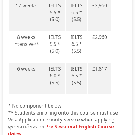
12 weeks
IELTS
IELTS
£2,960
5.5 *
6.5 *
(5.0)
(5.5)
8 weeks
IELTS
IELTS
£2,960
intensive**
5.5 *
6.5 *
(5.0)
(5.5)
6 weeks
IELTS
IELTS
£1,817
6.0 *
6.5 *
(5.5)
(5.5)
* No component below
** Students enrolling onto this course must use
Visa Application Priority Service when applying.
ดูรายละเอียดของ
Pre-Sessional English Course
dates