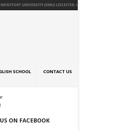
ONTFORT UNIVERSITY (DMU) LEICESTER, UK เรียนต่ออังกฤษ SEPTEMBER 2026
GLISH SCHOOL
CONTACT US
ar
t
 US ON FACEBOOK