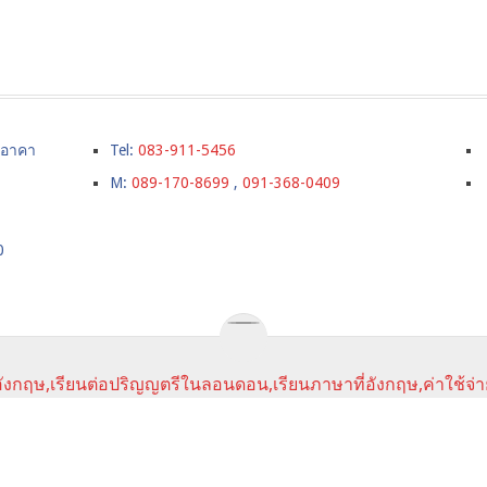
์ อาคา
Tel:
083-911-5456
M:
089-170-8699
,
091-368-0409
0
ังกฤษ,เรียนต่อปริญญตรีในลอนดอน,เรียนภาษาที่อังกฤษ,ค่าใช้จ่า
URSE
ราคาเรียนภาษา
SUMMER CAMPS IN UK
TESTIMONI