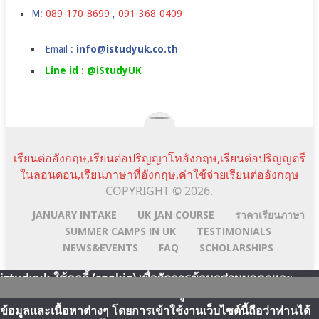
M:
089-170-8699
,
091-368-0409
Email :
info@istudyuk.co.th
Line id : @iStudyUK
เรียนต่ออังกฤษ,เรียนต่อปริญญาโทอังกฤษ,เรียนต่อปริญญตรี
ในลอนดอน,เรียนภาษาที่อังกฤษ,ค่าใช้จ่ายเรียนต่ออังกฤษ
COPYRIGHT © 2026.
JANUARY INTAKE
UK JAN COURSE
ราคาเรียนภาษา
SUMMER CAMPS IN UK
TESTIMONIALS
NEWS&EVENTS
FAQ
SCHOLARSHIPS
istudyuk ใช้คุกกี้ (cookie) เพื่อจัดการข้อมูลส่วนบุคคลและ
พัฒนาประสบการณ์การใช้งานให้กับผู้ใช้ในการได้รับการเสนอ
Scroll
Line:id
Email
Facebook
YouTube
ข้อมูลและเนื้อหาต่างๆ โดยการเข้าใช้งานเว็บไซต์นี้ถือว่าท่านได้