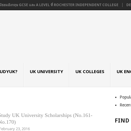
มัธยมอังกฤษ GCSE และ A LEVEL ที่ ROCHESTER INDEPENDENT COLLEGE
DE M
TUDYUK?
UK UNIVERSITY
UK COLLEGES
UK EN
Popul
Recen
Study UK University Scholarships (No.161-
FIND
No.170)
February 23, 2016