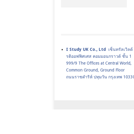
I Study UK Co., Ltd
เซ็นทรัลเวิลด
รดิออฟฟิศเศส คอมมอนกราวด์ ชั้น 1
999/9 The Offices at Central World,
Common Ground, Ground Floor
ถนนราชดำริห์ ปทุมวัน กรุงเทพ 1033
เรียนต่ออังกฤษ,เรียนต่อปริญญาโทอ
2026.
JANUARY INTAKE
UK JAN CO