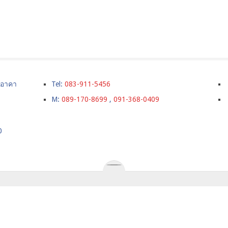
์ อาคา
Tel:
083-911-5456
M:
089-170-8699
,
091-368-0409
0
ังกฤษ,เรียนต่อปริญญตรีในลอนดอน,เรียนภาษาที่อังกฤษ,ค่าใช้จ่า
URSE
ราคาเรียนภาษา
SUMMER CAMPS IN UK
TESTIMONI