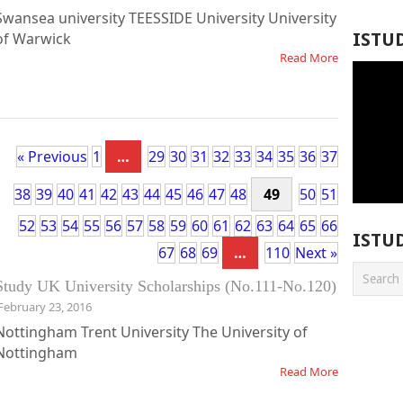
Swansea university TEESSIDE University University
of Warwick
ISTU
Read More
« Previous
1
…
29
30
31
32
33
34
35
36
37
38
39
40
41
42
43
44
45
46
47
48
49
50
51
52
53
54
55
56
57
58
59
60
61
62
63
64
65
66
ISTU
67
68
69
…
110
Next »
Study UK University Scholarships (No.111-No.120)
February 23, 2016
Nottingham Trent University The University of
Nottingham
Read More