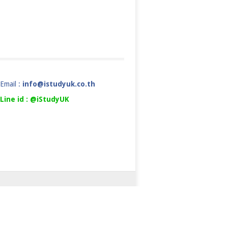
Email :
info@istudyuk.co.th
Line id : @iStudyUK
ยเรียนต่ออังกฤษ
COPYRIGHT ©
ALS
NEWS&EVENTS
FAQ