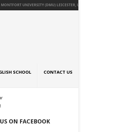
ONTFORT UNIVERSITY (DMU) LEICESTER, UK เรียนต่ออังกฤษ SEPTEMBER 2026
GLISH SCHOOL
CONTACT US
ar
t
 US ON FACEBOOK