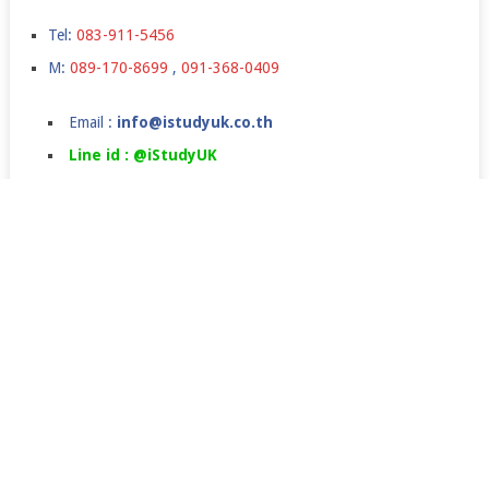
Tel:
083-911-5456
M:
089-170-8699
,
091-368-0409
Email :
info@istudyuk.co.th
Line id : @iStudyUK
เรียนต่ออังกฤษ,เรียนต่อปริญญาโทอังกฤษ,เรียนต่อปริญญตรี
ในลอนดอน,เรียนภาษาที่อังกฤษ,ค่าใช้จ่ายเรียนต่ออังกฤษ
COPYRIGHT © 2026.
JANUARY INTAKE
UK JAN COURSE
ราคาเรียนภาษา
SUMMER CAMPS IN UK
TESTIMONIALS
NEWS&EVENTS
FAQ
SCHOLARSHIPS
istudyuk ใช้คุกกี้ (cookie) เพื่อจัดการข้อมูลส่วนบุคคลและ