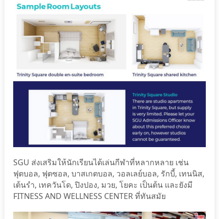
SGU ส่งเสริมให้นักเรียนได้เล่นกีฬาที่หลากหลาย เช่น
ฟุตบอล, ฟุตซอล, บาสเกตบอล, วอลเลย์บอล, รักบี้, เทนนิส,
เต้นรำ, เทควันโด, ปิงปอง, มวย, โยคะ เป็นต้น และยังมี
FITNESS AND WELLNESS CENTER ที่ทันสมัย