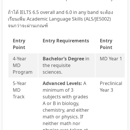
ถ้าได้ IELTS 6.5 overall and 6.0 in any band จะต้อง
เรียนเพิ่ม Academic Language Skills (ALS/JE5002)
จนกว่าจะผ่านเกณฑ์
Entry
Entry Requirements
Entry
Point
Point
4-Year
Bachelor’s Degree
in
MD Year 1
MD
the requisite
Program
sciences.
5-Year
Advanced Levels:
A
Preclinical
MD
minimum of 3
Year 3
Track
subjects with grades
A or B in biology,
chemistry, and either
math or physics. If
neither math nor
physics was taken at