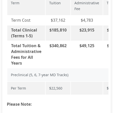
Term
Tuition
Administrative
Tot
Fee
Term Cost
$37,162
$4,783
$4
Total Clinical
$185,810
$23,915
$
2
(Terms 1-5)
Total Tuition &
$340,862
$49,125
$
3
Administrative
Fees for All
Years
Preclinical (5, 6, 7-year MD Tracks)
Per Term
$
22,560
$45
Please Note: