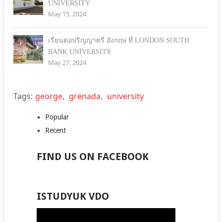
UNIVERSITY
May 15, 2024
เรียนต่อปริญญาตรี อังกฤษ ที่ LONDON SOUTH
BANK UNIVERSITY
May 27, 2024
Tags:
george
,
grenada
,
university
Popular
Recent
FIND US ON FACEBOOK
ISTUDYUK VDO