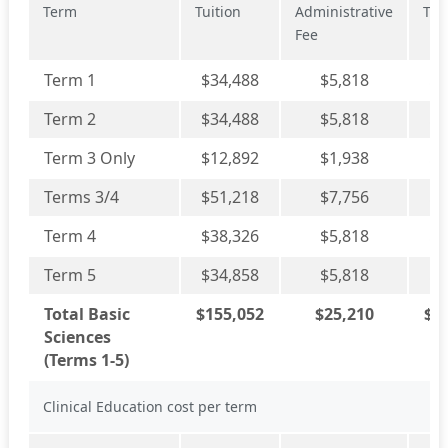
Term
Tuition
Administrative
Tot
Fee
Term 1
$34,488
$5,818
$4
Term 2
$34,488
$5,818
$4
Term 3 Only
$12,892
$1,938
$1
Terms 3/4
$51,218
$7,756
$5
Term 4
$38,326
$5,818
$4
Term 5
$34,858
$5,818
$4
Total Basic
$155,052
$25,210
$1
Sciences
(Terms 1-5)
Clinical Education cost per term