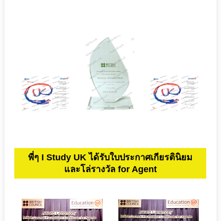
พี่ๆ I Study UK ได้รับใบประกาศเกียรตินิยม
และโล่รางวัล for Agent