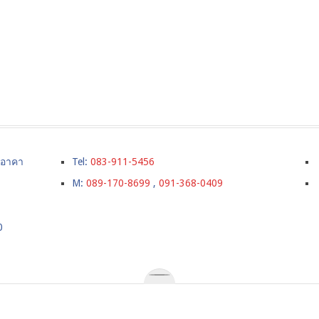
์ อาคา
Tel:
083-911-5456
M:
089-170-8699
,
091-368-0409
0
ังกฤษ,เรียนต่อปริญญตรีในลอนดอน,เรียนภาษาที่อังกฤษ,ค่าใช้จ่า