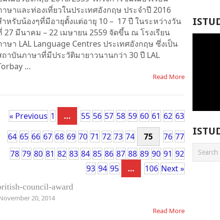
ภาษาและท่องเที่ยวในประเทศอังกฤษ ประจำปี 2016
สำหรับน้องๆที่มีอายุตั้งแต่อายุ 10 – 17 ปี ในระหว่างวัน
ISTU
ที่ 27 มีนาคม – 22 เมษายน 2559 จัดขึ้น ณ โรงเรียน
ภาษา LAL Language Centres ประเทศอังกฤษ ซึ่งเป็น
สถาบันภาษาที่มีประวัติมายาวนานกว่า 30 ปี LAL
Torbay …
Read More
« Previous
1
…
55
56
57
58
59
60
61
62
63
ISTU
64
65
66
67
68
69
70
71
72
73
74
75
76
77
78
79
80
81
82
83
84
85
86
87
88
89
90
91
92
93
94
95
…
106
Next »
british-council-award
November 20, 2014
Read More