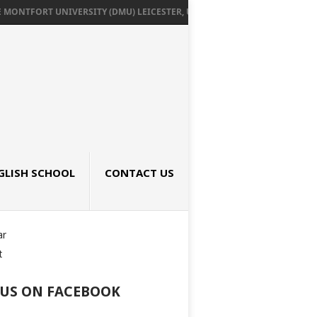
ONTFORT UNIVERSITY (DMU) LEICESTER, UK เรียนต่ออังกฤษ SEPTEMBER 202
GLISH SCHOOL
CONTACT US
ar
t
 US ON FACEBOOK