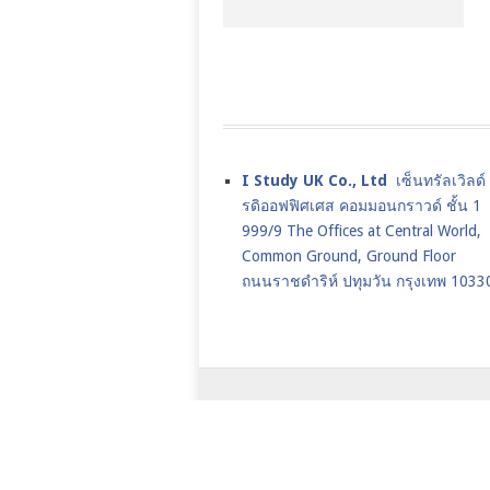
I Study UK Co., Ltd
เซ็นทรัลเวิลด
รดิออฟฟิศเศส คอมมอนกราวด์ ชั้น 1
999/9 The Offices at Central World,
Common Ground, Ground Floor
ถนนราชดำริห์ ปทุมวัน กรุงเทพ 1033
เรียนต่ออังกฤษ,เรียนต่อปริญญาโทอ
2026.
JANUARY INTAKE
UK JAN CO