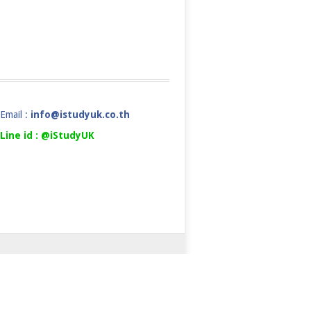
Email :
info@istudyuk.co.th
Line id : @iStudyUK
ยเรียนต่ออังกฤษ
COPYRIGHT ©
ALS
NEWS&EVENTS
FAQ