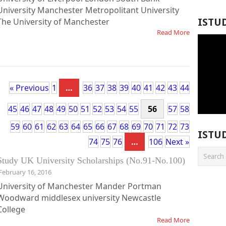
University Manchester Metropolitant University
The University of Manchester
ISTU
Read More
« Previous
1
…
36
37
38
39
40
41
42
43
44
45
46
47
48
49
50
51
52
53
54
55
56
57
58
59
60
61
62
63
64
65
66
67
68
69
70
71
72
73
ISTU
74
75
76
…
106
Next »
Study UK University Scholarships (No.91-No.100)
February 16, 2016
University of Manchester Mander Portman
Woodward middlesex university Newcastle
College
Read More