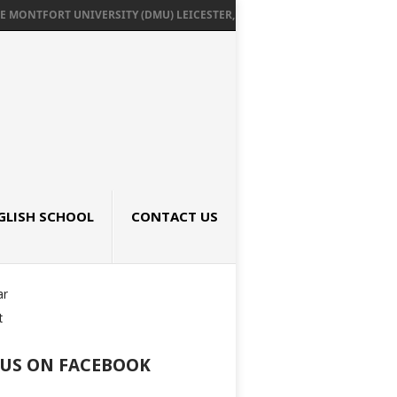
MONTFORT UNIVERSITY (DMU) LEICESTER, UK เรียนต่ออังกฤษ SEPTEMBER 202
GLISH SCHOOL
CONTACT US
ar
t
 US ON FACEBOOK