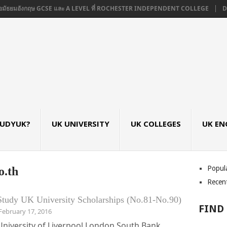
อมัธยมอังกฤษ GCSE และ A LEVEL ที่ ROCHESTER INDEPENDENT COLLEGE
DE 
TUDYUK?
UK UNIVERSITY
UK COLLEGES
UK EN
Popul
o.th
Recen
Study UK University Scholarships (No.81-No.90)
FIND
February 17, 2016
University of Liverpool London South Bank