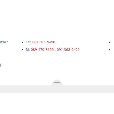
์ อาคา
Tel:
083-911-5456
M:
089-170-8699
,
091-368-0409
0
ังกฤษ,เรียนต่อปริญญตรีในลอนดอน,เรียนภาษาที่อังกฤษ,ค่าใช้จ่า
URSE
ราคาเรียนภาษา
SUMMER CAMPS IN UK
TESTIMONI