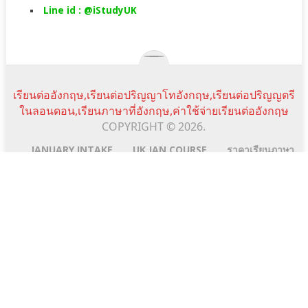
Line id : @iStudyUK
เรียนต่ออังกฤษ,เรียนต่อปริญญาโทอังกฤษ,เรียนต่อปริญญตรี
ในลอนดอน,เรียนภาษาที่อังกฤษ,ค่าใช้จ่ายเรียนต่ออังกฤษ
COPYRIGHT © 2026.
JANUARY INTAKE
UK JAN COURSE
ราคาเรียนภาษา
SUMMER CAMPS IN UK
TESTIMONIALS
NEWS&EVENTS
FAQ
SCHOLARSHIPS
istudyuk ใช้คุกกี้ (cookie) เพื่อจัดการข้อมูลส่วนบุคคลและ
พัฒนาประสบการณ์การใช้งานให้กับผู้ใช้ในการได้รับการเสนอ
Scroll
Line:id
Email
Facebook
YouTube
ข้อมูลและเนื้อหาต่างๆ โดยการเข้าใช้งานเว็บไซต์นี้ถือว่าท่านได้
Top
Address
อนุญาตให้เราใช้คุกกี้ตาม เงื่อนไขการใช้งานเว็บไซต์ และ
นโยบายสิทธิส่วนบุคคล ของเรา
Ok
No
Privacy policy