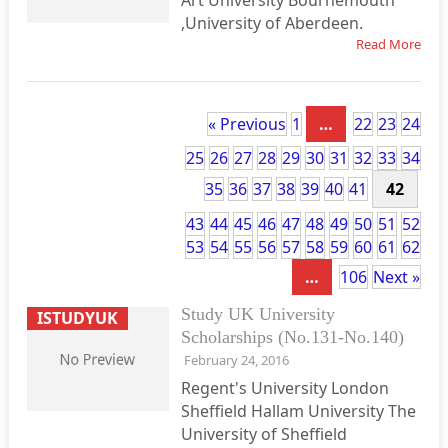
Art University Bournemouth
,University of Aberdeen.
Read More
« Previous
1
…
22
23
24
25
26
27
28
29
30
31
32
33
34
35
36
37
38
39
40
41
42
43
44
45
46
47
48
49
50
51
52
53
54
55
56
57
58
59
60
61
62
…
106
Next »
Study UK University
ISTUDYUK
Scholarships (No.131-No.140)
February 24, 2016
Regent's University London
Sheffield Hallam University The
University of Sheffield