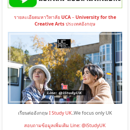
รายละเอียดมหาวิทาลัย
UCA
–
University for the
Creative Arts
ประเทศอังกฤษ
เรียนต่ออังกฤษ
I Study UK
..We focus only UK
สอบถามข้อมูลเพิ่มเติม Line: @iStudyUK