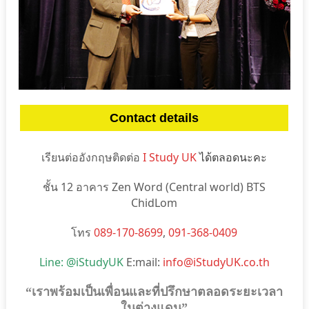
Contact details
เรียนต่ออังกฤษติดต่อ
I Study UK
ได้ตลอดนะคะ
ชั้น 12 อาคาร Zen Word (Central world) BTS
ChidLom
โทร
089-170-8699
,
091-368-0409
Line: @iStudyUK
E:mail:
info@iStudyUK.co.th
“เราพร้อมเป็นเพื่อนและที่ปรึกษาตลอดระยะเวลา
ในต่างแดน”