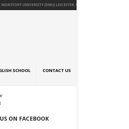
ONTFORT UNIVERSITY (DMU) LEICESTER, UK เรียนต่ออังกฤษ SEPTEMBER 2026
GLISH SCHOOL
CONTACT US
ar
t
 US ON FACEBOOK