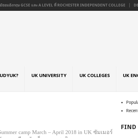
มัธยมอังกฤษ GCSE และ A LEVEL ที่ ROCHESTER INDEPENDENT COLLEGE
DE M
TUDYUK?
UK UNIVERSITY
UK COLLEGES
UK EN
Popul
Recen
FIND
Summer camp March – April 2018 in UK ซัมเมอร์