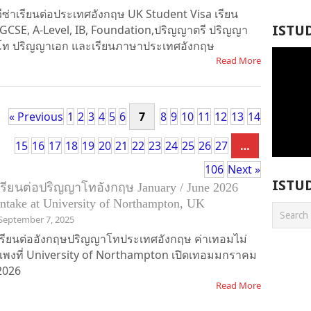
วีซ่าเรียนต่อประเทศอังกฤษ UK Student Visa เรียน
IGCSE, A-Level, IB, Foundation,ปริญญาตรี ปริญญา
ISTU
โท ปริญญาเอก และเรียนภาษาประเทศอังกฤษ
Read More
« Previous
1
2
3
4
5
6
7
8
9
10
11
12
13
14
15
16
17
18
19
20
21
22
23
24
25
26
27
…
106
Next »
ISTU
เรียนต่อปริญญาโทอังกฤษ January / June 2026
Intake at University of Northampton, UK
September 7, 2025
เรียนต่ออังกฤษปริญญาโทประเทศอังกฤษ ค่าเทอมไม่
แพงที่ University of Northampton เปิดเทอมมกราคม
2026
Read More