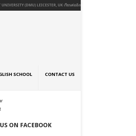
VERSITY (DMU) LEICESTER, UK เรียนต่ออังกฤษ SEPTEMBER 2026
UNIVERS
GLISH SCHOOL
CONTACT US
ar
t
 US ON FACEBOOK