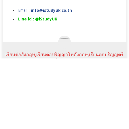
Email :
info@istudyuk.co.th
Line id : @iStudyUK
เรียนต่ออังกฤษ,เรียนต่อปริญญาโทอังกฤษ,เรียนต่อปริญญตรี
ในลอนดอน,เรียนภาษาที่อังกฤษ,ค่าใช้จ่ายเรียนต่ออังกฤษ
COPYRIGHT © 2026.
JANUARY INTAKE
UK JAN COURSE
ราคาเรียนภาษา
SUMMER CAMPS IN UK
TESTIMONIALS
NEWS&EVENTS
FAQ
SCHOLARSHIPS
istudyuk ใช้คุกกี้ (cookie) เพื่อจัดการข้อมูลส่วนบุคคลและ
พัฒนาประสบการณ์การใช้งานให้กับผู้ใช้ในการได้รับการเสนอ
Scroll
Line:id
Email
Facebook
YouTube
ข้อมูลและเนื้อหาต่างๆ โดยการเข้าใช้งานเว็บไซต์นี้ถือว่าท่านได้
Top
Address
อนุญาตให้เราใช้คุกกี้ตาม เงื่อนไขการใช้งานเว็บไซต์ และ