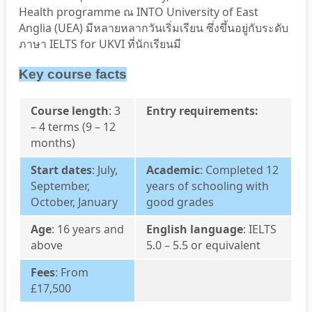
Health programme ณ INTO University of East
Anglia (UEA) มีหลายหลากวันเริ่มเรียน ซึ่งขึ้นอยู่กับระดับ
ภาษา IELTS for UKVI ที่นักเรียนมี
Key course facts
Course length
: 3
Entry requirements:
– 4 terms (9 – 12
months)
Start dates
: July,
Academic
: Completed 12
September,
years of schooling with
October, January
good grades
Age
: 16 years and
English language
: IELTS
above
5.0 – 5.5 or equivalent
Fees
: From
£17,500