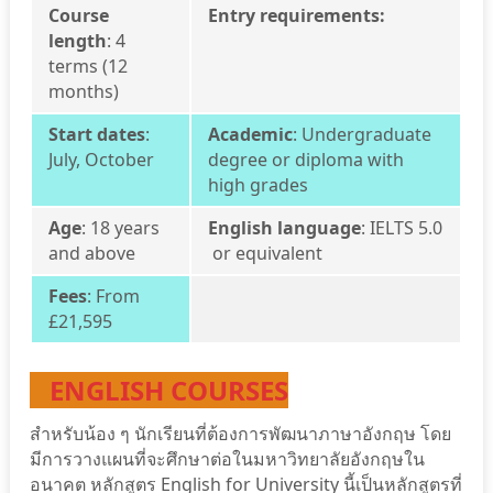
Course
Entry requirements:
length
: 4
terms (12
months)
Start dates
:
Academic
:
Undergraduate
July, October
degree or diploma with
high grades
Age
: 18 years
English language
: IELTS 5.0
and above
or equivalent
Fees
: From
£21,595
ENGLISH COURSES
สำหรับน้อง ๆ นักเรียนที่ต้องการพัฒนาภาษาอังกฤษ โดย
มีการวางแผนที่จะศึกษาต่อในมหาวิทยาลัยอังกฤษใน
อนาคต หลักสูตร English for University นี้เป็นหลักสูตรที่