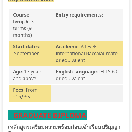
Course
Entry requirements:
length
:
3
terms (9
months)
Start dates
:
Academic
:
A-levels,
September
International Baccalaureate,
or equivalent
Age
: 17 years
English language
:
IELTS 6.0
and above
or equivalent
Fees
: From
£16,995
GRADUATE DIPLOMA
(หลักสูตรเตรียมความพร้อมก่อนเข้าเรียนปริญญา