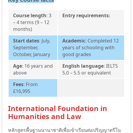
Course length
: 3
Entry requirements:
– 4 terms (9 – 12
months)
Start dates
: July,
Academic
: Completed 12
September,
years of schooling with
October, January
good grades
Age
: 16 years and
English language
: IELTS
above
5.0 – 5.5 or equivalent
Fees
: From
£16,995
International Foundation in
Humanities and Law
หลักสูตรพื้นฐานนานาชาติเพื่อเข้าเรียนต่อปริญญาตรีใน