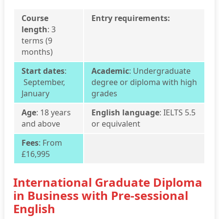
Course
Entry requirements:
length
:
3
terms (9
months)
Start dates
:
Academic
:
Undergraduate
September,
degree or diploma with high
January
grades
Age
: 18 years
English language
: IELTS 5.5
and above
or equivalent
Fees
: From
£16,995
International Graduate Diploma
in Business with Pre-sessional
English