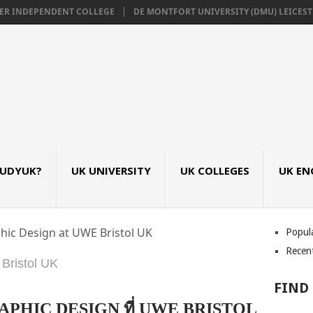
NDEPENDENT COLLEGE
DE MONTFORT UNIVERSITY (DMU) LEICESTER, UK เรี
TUDYUK?
UK UNIVERSITY
UK COLLEGES
UK EN
hic Design at UWE Bristol UK
Popul
Recen
Bristol UK
FIND
GRAPHIC DESIGN ที่ UWE BRISTOL