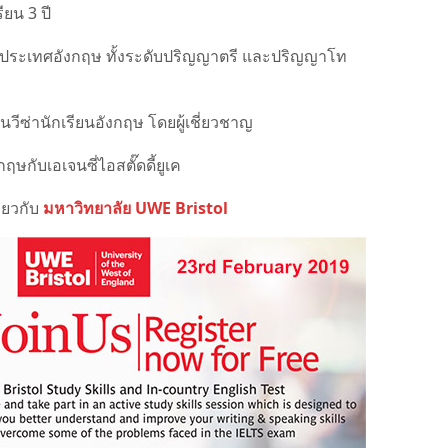
ยน 3 ปี
ต่อประเทศอังกฤษ ทั้งระดับปริญญาตรี และปริญญาโท
านวีซ่านักเรียนอังกฤษ โดยผู้เชี่ยวชาญ
ษกับเอเจนซี่ไอสตั๊ดดี้ยูเค
ี่ยวกับ
มหาวิทยาลัย UWE Bristol