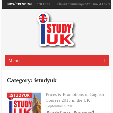
น LONDON ที่ ASHBOURNE COLLEGE
NOW TRENDING:
เรียนต่อมัธยมอังกฤษ GCSE และ A LEVE
Menu
Category:
istudyuk
Prices & Promotions of English
ISTUDYUK
Courses 2015 in the UK
September 1, 2015