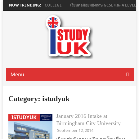
น LONDON ที่ ASHBOURNE COLLEGE
NOW TRENDING:
เรียนต่อมัธยมอังกฤษ GCSE และ A LEVEL
Menu
Category:
istudyuk
January 2016 Intake at
ISTUDYUK
Birmingham City University
September 12, 2014