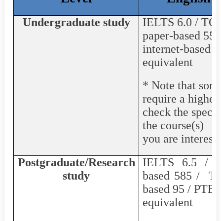
Undergraduate study
IELTS 6.0 / T
paper-based 55
internet-based 8
equivalent
* Note that som
require a higher
check the specifi
the course(s)
you are intereste
Postgraduate/Research
IELTS 6.5 / 
study
based 585 /
TO
based 95 / PTE 
equivalent