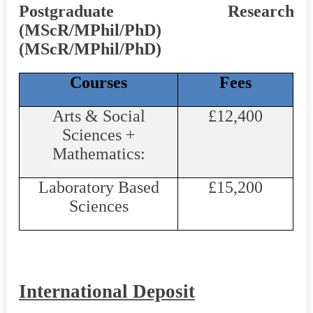
Postgraduate Research
(MScR/MPhil/PhD)
(
MScR
/
MPhil
/PhD)
Courses
Fees
Arts & Social
£12
,
400
Sciences +
Mathematics:
Laboratory Based
£
15
,
200
Sciences
International Deposit