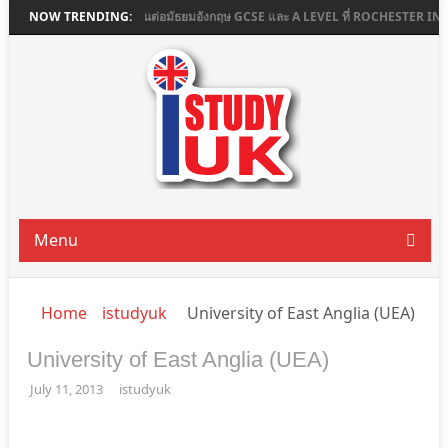
 COLLEGE
NOW TRENDING:
เรียนต่อมัธยมอังกฤษ GCSE และ A LEVEL ที่ ROCHESTER INDEPEN
Menu
Home
istudyuk
University of East Anglia (UEA)
University of East Anglia (UEA)
July 11, 2013
istudyuk