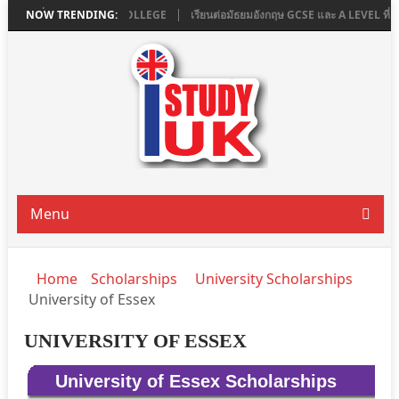
LONDON ที่ ASHBOURNE COLLEGE
NOW TRENDING:
เรียนต่อมัธยมอังกฤษ GCSE และ A LEVEL ท
Menu
Home
Scholarships
University Scholarships
University of Essex
UNIVERSITY OF ESSEX
University of Essex Scholarships