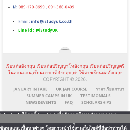
M:
089-170-8699
,
091-368-0409
Email :
info@istudyuk.co.th
Line id : @iStudyUK
เรียนต่ออังกฤษ,เรียนต่อปริญญาโทอังกฤษ,เรียนต่อปริญญตรี
ในลอนดอน,เรียนภาษาที่อังกฤษ,ค่าใช้จ่ายเรียนต่ออังกฤษ
COPYRIGHT © 2026.
JANUARY INTAKE
UK JAN COURSE
ราคาเรียนภาษา
SUMMER CAMPS IN UK
TESTIMONIALS
NEWS&EVENTS
FAQ
SCHOLARSHIPS
istudyuk ใช้คุกกี้ (cookie) เพื่อจัดการข้อมูลส่วนบุคคลและ
พัฒนาประสบการณ์การใช้งานให้กับผู้ใช้ในการได้รับการเสนอ
Scroll
Line:id
Email
Facebook
YouTube
ข้อมูลและเนื้อหาต่างๆ โดยการเข้าใช้งานเว็บไซต์นี้ถือว่าท่านได้