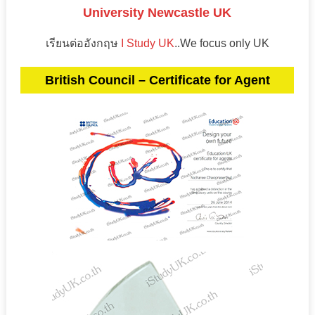
University Newcastle UK
เรียนต่ออังกฤษ
I Study UK
..We focus only UK
British Council – Certificate for Agent