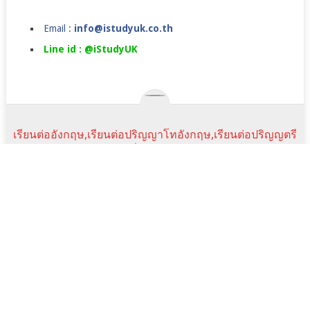
Email :
info@istudyuk.co.th
Line id : @iStudyUK
เรียนต่ออังกฤษ,เรียนต่อปริญญาโทอังกฤษ,เรียนต่อปริญญตรี
ในลอนดอน,เรียนภาษาที่อังกฤษ,ค่าใช้จ่ายเรียนต่ออังกฤษ
COPYRIGHT © 2026.
JANUARY INTAKE
UK JAN COURSE
ราคาเรียนภาษา
SUMMER CAMPS IN UK
TESTIMONIALS
NEWS&EVENTS
FAQ
SCHOLARSHIPS
istudyuk ใช้คุกกี้ (cookie) เพื่อจัดการข้อมูลส่วนบุคคลและ
พัฒนาประสบการณ์การใช้งานให้กับผู้ใช้ในการได้รับการเสนอ
Scroll
Line:id
Email
Facebook
YouTube
ข้อมูลและเนื้อหาต่างๆ โดยการเข้าใช้งานเว็บไซต์นี้ถือว่าท่านได้
Top
Address
อนุญาตให้เราใช้คุกกี้ตาม เงื่อนไขการใช้งานเว็บไซต์ และ