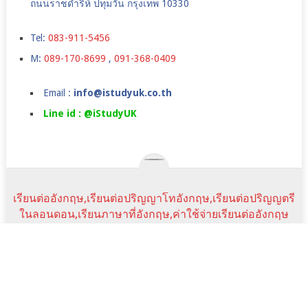
ถนนราชดำริห์ ปทุมวัน กรุงเทพ 10330
Tel:
083-911-5456
M:
089-170-8699
,
091-368-0409
Email :
info@istudyuk.co.th
Line id : @iStudyUK
เรียนต่ออังกฤษ,เรียนต่อปริญญาโทอังกฤษ,เรียนต่อปริญญตรี
ในลอนดอน,เรียนภาษาที่อังกฤษ,ค่าใช้จ่ายเรียนต่ออังกฤษ
COPYRIGHT © 2026.
JANUARY INTAKE
UK JAN COURSE
ราคาเรียนภาษา
SUMMER CAMPS IN UK
TESTIMONIALS
NEWS&EVENTS
FAQ
SCHOLARSHIPS