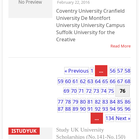
February 22, 2016
Coventry University Cranfield
University De Montfort
University University Campus
Suffolk University for the
Creative
Read More
« Previous
1
…
56
57
58
59
60
61
62
63
64
65
66
67
68
69
70
71
72
73
74
75
76
77
78
79
80
81
82
83
84
85
86
87
88
89
90
91
92
93
94
95
96
…
134
Next »
Study UK University
ISTUDYUK
Scholarships (No.141-No.150)