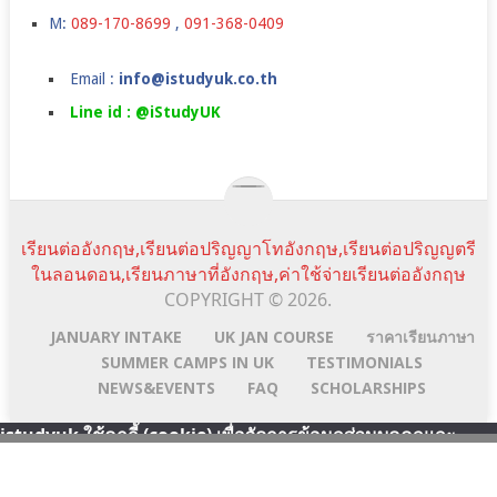
M:
089-170-8699
,
091-368-0409
Email :
info@istudyuk.co.th
Line id : @iStudyUK
เรียนต่ออังกฤษ,เรียนต่อปริญญาโทอังกฤษ,เรียนต่อปริญญตรี
ในลอนดอน,เรียนภาษาที่อังกฤษ,ค่าใช้จ่ายเรียนต่ออังกฤษ
COPYRIGHT © 2026.
JANUARY INTAKE
UK JAN COURSE
ราคาเรียนภาษา
SUMMER CAMPS IN UK
TESTIMONIALS
NEWS&EVENTS
FAQ
SCHOLARSHIPS
istudyuk ใช้คุกกี้ (cookie) เพื่อจัดการข้อมูลส่วนบุคคลและ
พัฒนาประสบการณ์การใช้งานให้กับผู้ใช้ในการได้รับการเสนอ
Scroll
Line:id
Email
Facebook
YouTube
ข้อมูลและเนื้อหาต่างๆ โดยการเข้าใช้งานเว็บไซต์นี้ถือว่าท่านได้