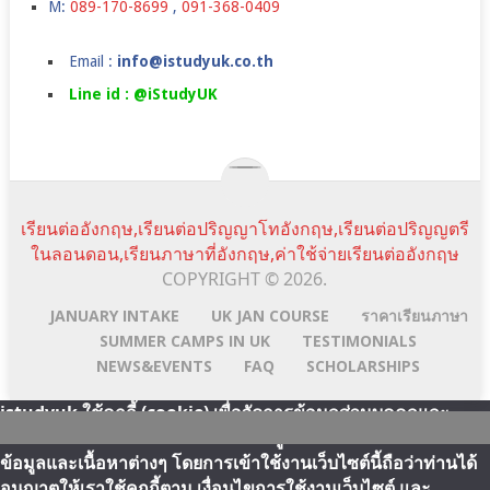
M:
089-170-8699
,
091-368-0409
Email :
info@istudyuk.co.th
Line id : @iStudyUK
เรียนต่ออังกฤษ,เรียนต่อปริญญาโทอังกฤษ,เรียนต่อปริญญตรี
ในลอนดอน,เรียนภาษาที่อังกฤษ,ค่าใช้จ่ายเรียนต่ออังกฤษ
COPYRIGHT © 2026.
JANUARY INTAKE
UK JAN COURSE
ราคาเรียนภาษา
SUMMER CAMPS IN UK
TESTIMONIALS
NEWS&EVENTS
FAQ
SCHOLARSHIPS
istudyuk ใช้คุกกี้ (cookie) เพื่อจัดการข้อมูลส่วนบุคคลและ
พัฒนาประสบการณ์การใช้งานให้กับผู้ใช้ในการได้รับการเสนอ
Scroll
Line:id
Email
Facebook
YouTube
ข้อมูลและเนื้อหาต่างๆ โดยการเข้าใช้งานเว็บไซต์นี้ถือว่าท่านได้
Top
Address
อนุญาตให้เราใช้คุกกี้ตาม เงื่อนไขการใช้งานเว็บไซต์ และ