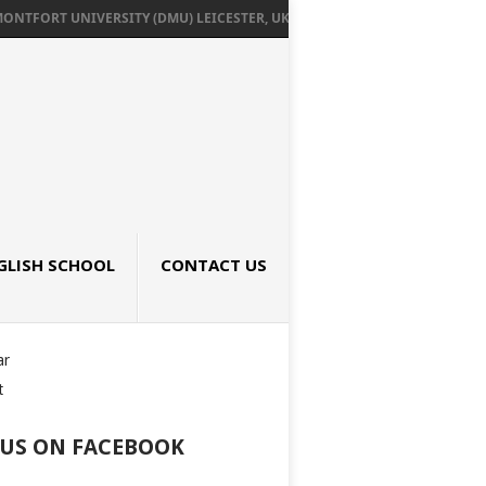
TFORT UNIVERSITY (DMU) LEICESTER, UK เรียนต่ออังกฤษ SEPTEMBER 2026
GLISH SCHOOL
CONTACT US
ar
t
 US ON FACEBOOK