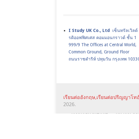
I Study UK Co., Ltd
เซ็นทรัลเวิลด
รดิออฟฟิศเศส คอมมอนกราวด์ ชั้น 1
999/9 The Offices at Central World,
Common Ground, Ground Floor
ถนนราชดำริห์ ปทุมวัน กรุงเทพ 1033
เรียนต่ออังกฤษ,เรียนต่อปริญญาโทอ
2026.
JANUARY INTAKE
UK JAN CO
SCHOLARSHIPS
istudyuk ใช้คุกกี้ (cookie) เพื่อจัดการข้อมูลส่วนบุคคลและพัฒ