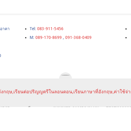
์ อาคา
Tel:
083-911-5456
M:
089-170-8699
,
091-368-0409
0
ังกฤษ,เรียนต่อปริญญตรีในลอนดอน,เรียนภาษาที่อังกฤษ,ค่าใช้จ่า
URSE
ราคาเรียนภาษา
SUMMER CAMPS IN UK
TESTIMONI
นาประสบการณ์การใช้งานให้กับผู้ใช้ในการได้รับการเสนอข้อมูลและ