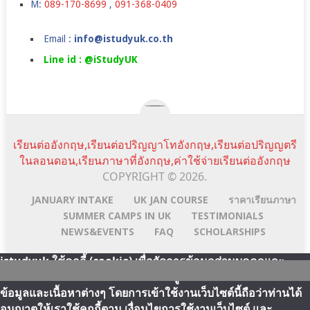
M:
089-170-8699
,
091-368-0409
Email :
info@istudyuk.co.th
Line id : @iStudyUK
เรียนต่ออังกฤษ,เรียนต่อปริญญาโทอังกฤษ,เรียนต่อปริญญตรี
ในลอนดอน,เรียนภาษาที่อังกฤษ,ค่าใช้จ่ายเรียนต่ออังกฤษ
COPYRIGHT © 2026.
JANUARY INTAKE
UK JAN COURSE
ราคาเรียนภาษา
SUMMER CAMPS IN UK
TESTIMONIALS
NEWS&EVENTS
FAQ
SCHOLARSHIPS
istudyuk ใช้คุกกี้ (cookie) เพื่อจัดการข้อมูลส่วนบุคคลและ
พัฒนาประสบการณ์การใช้งานให้กับผู้ใช้ในการได้รับการเสนอ
Scroll
Line:id
Email
Facebook
YouTube
ข้อมูลและเนื้อหาต่างๆ โดยการเข้าใช้งานเว็บไซต์นี้ถือว่าท่านได้
Top
Address
อนุญาตให้เราใช้คุกกี้ตาม เงื่อนไขการใช้งานเว็บไซต์ และ