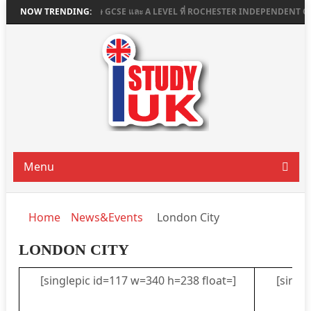
GE
NOW TRENDING:
เรียนต่อมัธยมอังกฤษ GCSE และ A LEVEL ที่ ROCHESTER INDEPENDENT C
Menu
Home
News&Events
London City
LONDON CITY
[singlepic id=117 w=340 h=238 float=]
[single