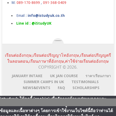
M:
089-170-8699
,
091-368-0409
Email :
info@istudyuk.co.th
Line id : @iStudyUK
เรียนต่ออังกฤษ,เรียนต่อปริญญาโทอังกฤษ,เรียนต่อปริญญตรี
ในลอนดอน,เรียนภาษาที่อังกฤษ,ค่าใช้จ่ายเรียนต่ออังกฤษ
COPYRIGHT © 2026.
JANUARY INTAKE
UK JAN COURSE
ราคาเรียนภาษา
SUMMER CAMPS IN UK
TESTIMONIALS
NEWS&EVENTS
FAQ
SCHOLARSHIPS
istudyuk ใช้คุกกี้ (cookie) เพื่อจัดการข้อมูลส่วนบุคคลและ
พัฒนาประสบการณ์การใช้งานให้กับผู้ใช้ในการได้รับการเสนอ
Scroll
Line:id
Email
Facebook
YouTube
ข้อมูลและเนื้อหาต่างๆ โดยการเข้าใช้งานเว็บไซต์นี้ถือว่าท่านได้
Top
Address