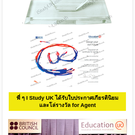
พี่ ๆ I Study UK ได้รับใบประกาศเกียรตินิยม
และโล่รางวัล for Agent