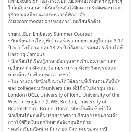
กีฬาExcursion นอกโรงเรียนไปยังที่ท่องเที่ยวสำคัญต่างๆ
ใกล้เคียง นอกจากนี้นักเรียนยังได้ฝึกความรับผิดชอบ และ
รู้จักช่วยเหลือตนเองระหว่างที่พักอาศัย
กับaccommodationsของทางโรงเรียนอีกด้วย
รายละเอียด Embassy Summer Course :
• นักเรียนส่วนใหญ่ที่เข้าคอร์สsummerจะอยู่ในกลุ่ม 8-17
ปี อย่างไรก็ตาม กลุ่ม18-25 ปี ก็ยังสามารถสมัครเรียนได้ที่
Hasting Campus
• นักเรียนได้เรียนรู้ภาษาอังกฤษจากเจ้าของภาษา แลก
เปลี่ยนความคิดและวัฒนธรรม รวมทั้งทำกิจกรรมและ
ท่องเที่ยวกับเพื่อนๆชาวต่างชาติ
• ในบางแคมปัสนักเรียนจะได้ใช้สถานที่เรียนรวมถึงที่พัก
ของ colleges หรือuniversities ที่มีชื่อในอังกฤษ เช่น
London (UCL), University of Kent, University of the
West of England (UWE, Bristol), University of
Bedfordshire, Brunel University เป็นต้น ซึ่งทำให้
นักเรียนได้มองเห็นบรรยากาศการเรียนการสอนรวมถึง
การใช้ชีวิตในมหาวิทยาลัยอังกฤษอีกด้วย
• คอร์สเรียนเปิดช่วง มิถุนายน-สิงหาคมของทุกๆปี