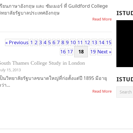
เรียนภาษาอังกฤษ และ ซัมเมอร์ ที่ Guildford College
วิทยาลัยรัฐบาลประเทศอังกฤษ
ISTU
Read More
« Previous
1
2
3
4
5
6
7
8
9
10
11
12
13
14
15
16
17
18
19
Next »
South Thames College Study in London
July 15, 2013
เป็นวิทยาลัยรัฐบาลขนาดใหญ่ที่ก่อตั้งแต่ปี 1895 มีอายุ
ISTU
ว่า...
Read More