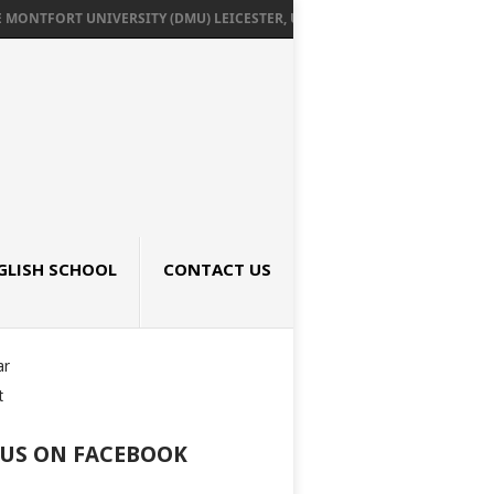
ONTFORT UNIVERSITY (DMU) LEICESTER, UK เรียนต่ออังกฤษ SEPTEMBER 2026
GLISH SCHOOL
CONTACT US
ar
t
 US ON FACEBOOK