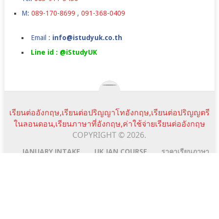
M:
089-170-8699
,
091-368-0409
Email :
info@istudyuk.co.th
Line id : @iStudyUK
เรียนต่ออังกฤษ,เรียนต่อปริญญาโทอังกฤษ,เรียนต่อปริญญตรี
ในลอนดอน,เรียนภาษาที่อังกฤษ,ค่าใช้จ่ายเรียนต่ออังกฤษ
COPYRIGHT © 2026.
JANUARY INTAKE
UK JAN COURSE
ราคาเรียนภาษา
SUMMER CAMPS IN UK
TESTIMONIALS
NEWS&EVENTS
FAQ
SCHOLARSHIPS
istudyuk ใช้คุกกี้ (cookie) เพื่อจัดการข้อมูลส่วนบุคคลและ
พัฒนาประสบการณ์การใช้งานให้กับผู้ใช้ในการได้รับการเสนอ
Scroll
Line:id
Email
Facebook
YouTube
ข้อมูลและเนื้อหาต่างๆ โดยการเข้าใช้งานเว็บไซต์นี้ถือว่าท่านได้