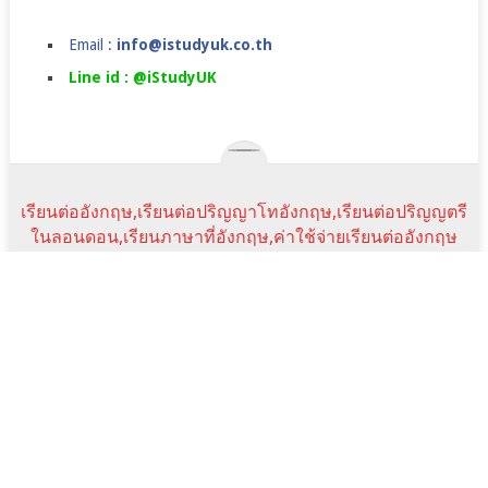
Email :
info@istudyuk.co.th
Line id : @iStudyUK
เรียนต่ออังกฤษ,เรียนต่อปริญญาโทอังกฤษ,เรียนต่อปริญญตรี
ในลอนดอน,เรียนภาษาที่อังกฤษ,ค่าใช้จ่ายเรียนต่ออังกฤษ
COPYRIGHT © 2026.
JANUARY INTAKE
UK JAN COURSE
ราคาเรียนภาษา
SUMMER CAMPS IN UK
TESTIMONIALS
NEWS&EVENTS
FAQ
SCHOLARSHIPS
istudyuk ใช้คุกกี้ (cookie) เพื่อจัดการข้อมูลส่วนบุคคลและ
พัฒนาประสบการณ์การใช้งานให้กับผู้ใช้ในการได้รับการเสนอ
Scroll
Line:id
Email
Facebook
YouTube
ข้อมูลและเนื้อหาต่างๆ โดยการเข้าใช้งานเว็บไซต์นี้ถือว่าท่านได้
Top
Address
อนุญาตให้เราใช้คุกกี้ตาม เงื่อนไขการใช้งานเว็บไซต์ และ