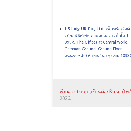
I Study UK Co., Ltd
เซ็นทรัลเวิลด
รดิออฟฟิศเศส คอมมอนกราวด์ ชั้น 1
999/9 The Offices at Central World,
Common Ground, Ground Floor
ถนนราชดำริห์ ปทุมวัน กรุงเทพ 1033
เรียนต่ออังกฤษ,เรียนต่อปริญญาโทอ
2026.
JANUARY INTAKE
UK JAN CO
SCHOLARSHIPS
istudyuk ใช้คุกกี้ (cookie) เพื่อจัดการข้อมูลส่วนบุคคลและพัฒ