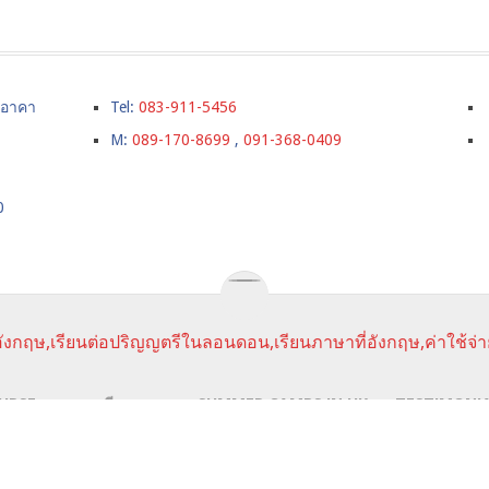
์ อาคา
Tel:
083-911-5456
M:
089-170-8699
,
091-368-0409
0
ังกฤษ,เรียนต่อปริญญตรีในลอนดอน,เรียนภาษาที่อังกฤษ,ค่าใช้จ่า
URSE
ราคาเรียนภาษา
SUMMER CAMPS IN UK
TESTIMONI
นาประสบการณ์การใช้งานให้กับผู้ใช้ในการได้รับการเสนอข้อมูลและ