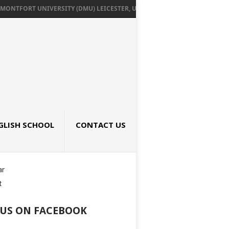
NTFORT UNIVERSITY (DMU) LEICESTER, UK เรียนต่ออังกฤษ SEPTEMBER 2026
GLISH SCHOOL
CONTACT US
ar
t
 US ON FACEBOOK