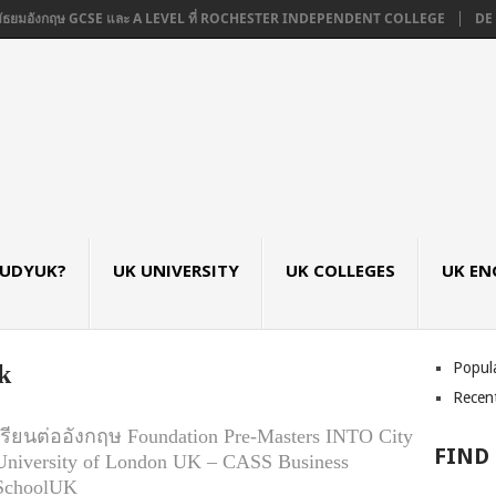
ัธยมอังกฤษ GCSE และ A LEVEL ที่ ROCHESTER INDEPENDENT COLLEGE
DE MO
TUDYUK?
UK UNIVERSITY
UK COLLEGES
UK EN
Popul
k
Recen
เรียนต่ออังกฤษ Foundation Pre-Masters INTO City
FIND
University of London UK – CASS Business
SchoolUK