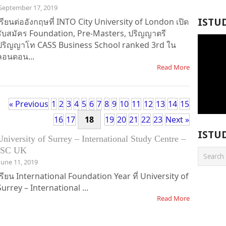
September 17, 2019
เรียนต่ออังกฤษที่ INTO City University of London เปิด
ISTU
รับสมัคร Foundation, Pre-Masters, ปริญญาตรี
ปริญญาโท CASS Business School ranked 3rd ใน
ลอนดอน...
Read More
« Previous
1
2
3
4
5
6
7
8
9
10
11
12
13
14
15
16
17
18
19
20
21
22
23
Next »
ISTU
University of Surrey – International Study Centre –
ISC UK
June 11, 2019
เรียน International Foundation Year ที่ University of
Surrey – International ...
Read More