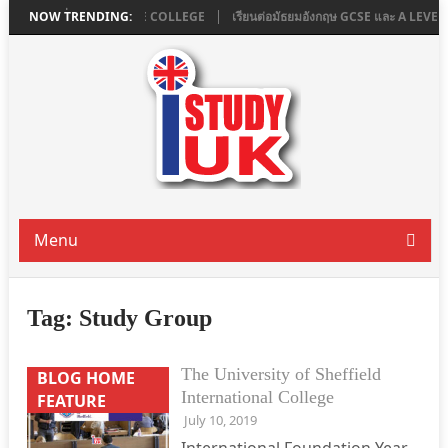
ใน LONDON ที่ ASHBOURNE COLLEGE
NOW TRENDING:
เรียนต่อมัธยมอังกฤษ GCSE และ A LEV
Menu
Tag:
Study Group
The University of Sheffield
BLOG HOME
International College
FEATURE
July 10, 2019