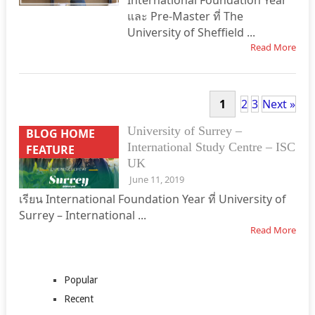
International Foundation Year
และ Pre-Master ที่ The
University of Sheffield ...
Read More
1
2
3
Next »
University of Surrey –
BLOG HOME
International Study Centre – ISC
FEATURE
UK
June 11, 2019
เรียน International Foundation Year ที่ University of
Surrey – International ...
Read More
Popular
Recent