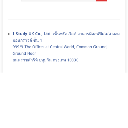
I Study UK Co., Ltd
เซ็นทรัลเวิลด์ อาคารดิออฟฟิศเศส คอม
มอนกราวด์ ชั้น 1
999/9 The Offices at Central World, Common Ground,
Ground Floor
ถนนราชดำริห์ ปทุมวัน กรุงเทพ 10330
Tel:
083-911-5456
M:
089-170-8699
,
091-368-0409
Email :
info@istudyuk.co.th
Line id : @iStudyUK