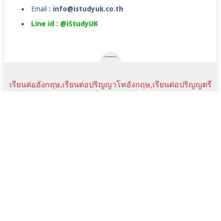
Email :
info@istudyuk.co.th
Line id : @iStudyUK
เรียนต่ออังกฤษ,เรียนต่อปริญญาโทอังกฤษ,เรียนต่อปริญญตรี
ในลอนดอน,เรียนภาษาที่อังกฤษ,ค่าใช้จ่ายเรียนต่ออังกฤษ
COPYRIGHT © 2026.
JANUARY INTAKE
UK JAN COURSE
ราคาเรียนภาษา
SUMMER CAMPS IN UK
TESTIMONIALS
NEWS&EVENTS
FAQ
SCHOLARSHIPS
istudyuk ใช้คุกกี้ (cookie) เพื่อจัดการข้อมูลส่วนบุคคลและ
พัฒนาประสบการณ์การใช้งานให้กับผู้ใช้ในการได้รับการเสนอ
Scroll
Line:id
Email
Facebook
YouTube
ข้อมูลและเนื้อหาต่างๆ โดยการเข้าใช้งานเว็บไซต์นี้ถือว่าท่านได้
Top
Address
อนุญาตให้เราใช้คุกกี้ตาม เงื่อนไขการใช้งานเว็บไซต์ และ
นโยบายสิทธิส่วนบุคคล ของเรา
Ok
No
Privacy policy