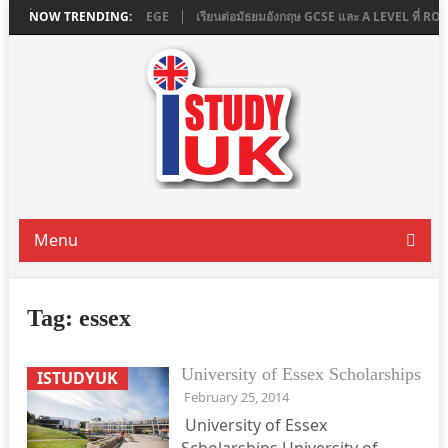
DON ที่ ASHBOURNE COLLEGE
NOW TRENDING:
เรียนต่อมัธยมอังกฤษ GCSE และ A LEVEL ที่
Menu
Tag:
essex
University of Essex Scholarships
ISTUDYUK
February 25, 2014
University of Essex