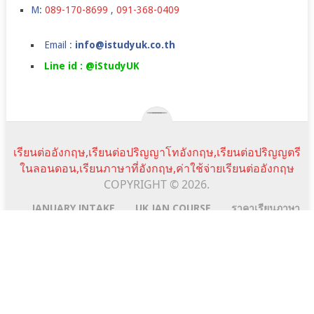
M:
089-170-8699
,
091-368-0409
Email :
info@istudyuk.co.th
Line id : @iStudyUK
เรียนต่ออังกฤษ,เรียนต่อปริญญาโทอังกฤษ,เรียนต่อปริญญตรี
ในลอนดอน,เรียนภาษาที่อังกฤษ,ค่าใช้จ่ายเรียนต่ออังกฤษ
COPYRIGHT © 2026.
JANUARY INTAKE
UK JAN COURSE
ราคาเรียนภาษา
SUMMER CAMPS IN UK
TESTIMONIALS
NEWS&EVENTS
FAQ
SCHOLARSHIPS
istudyuk ใช้คุกกี้ (cookie) เพื่อจัดการข้อมูลส่วนบุคคลและ
พัฒนาประสบการณ์การใช้งานให้กับผู้ใช้ในการได้รับการเสนอ
Scroll
Line:id
Email
Facebook
YouTube
ข้อมูลและเนื้อหาต่างๆ โดยการเข้าใช้งานเว็บไซต์นี้ถือว่าท่านได้
Top
Address