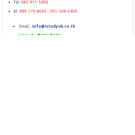
Tel:
083-911-5456
M:
089-170-8699
,
091-368-0409
Email :
info@istudyuk.co.th
Line id : @iStudyUK
เรียนต่ออังกฤษ,เรียนต่อปริญญาโทอังกฤษ,เรียนต่อปริญญตรี
ในลอนดอน,เรียนภาษาที่อังกฤษ,ค่าใช้จ่ายเรียนต่ออังกฤษ
COPYRIGHT © 2026.
JANUARY INTAKE
UK JAN COURSE
ราคาเรียนภาษา
SUMMER CAMPS IN UK
TESTIMONIALS
NEWS&EVENTS
FAQ
SCHOLARSHIPS
istudyuk ใช้คุกกี้ (cookie) เพื่อจัดการข้อมูลส่วนบุคคลและ
พัฒนาประสบการณ์การใช้งานให้กับผู้ใช้ในการได้รับการเสนอ
Scroll
Line:id
Email
Facebook
YouTube