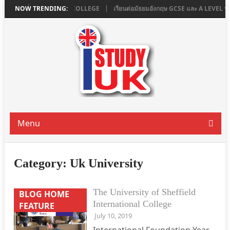
 LONDON ที่ ASHBOURNE COLLEGE
NOW TRENDING:
เรียนต่อมัธยมอังกฤษ GCSE และ A LEVEL
Menu
Category:
Uk University
The University of Sheffield
BLOG HOME
International College
FEATURE
July 10, 2019