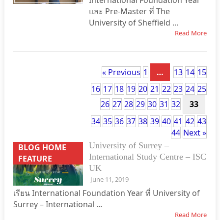
International Foundation Year
และ Pre-Master ที่ The
University of Sheffield ...
Read More
« Previous
1
…
13
14
15
16
17
18
19
20
21
22
23
24
25
26
27
28
29
30
31
32
33
34
35
36
37
38
39
40
41
42
43
44
Next »
University of Surrey –
BLOG HOME
International Study Centre – ISC
FEATURE
UK
June 11, 2019
เรียน International Foundation Year ที่ University of
Surrey – International ...
Read More