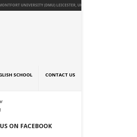
NTFORT UNIVERSITY (DMU) LEICESTER, UK เรียนต่ออังกฤษ SEPTEMBER 2026
GLISH SCHOOL
CONTACT US
ar
t
 US ON FACEBOOK