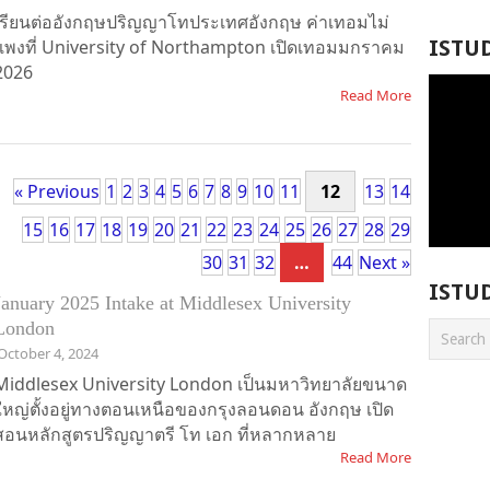
เรียนต่ออังกฤษปริญญาโทประเทศอังกฤษ ค่าเทอมไม่
แพงที่ University of Northampton เปิดเทอมมกราคม
ISTU
2026
Read More
« Previous
1
2
3
4
5
6
7
8
9
10
11
12
13
14
15
16
17
18
19
20
21
22
23
24
25
26
27
28
29
30
31
32
…
44
Next »
ISTU
January 2025 Intake at Middlesex University
London
October 4, 2024
Middlesex University London เป็นมหาวิทยาลัยขนาด
ใหญ่ตั้งอยู่ทางตอนเหนือของกรุงลอนดอน อังกฤษ เปิด
สอนหลักสูตรปริญญาตรี โท เอก ที่หลากหลาย
Read More