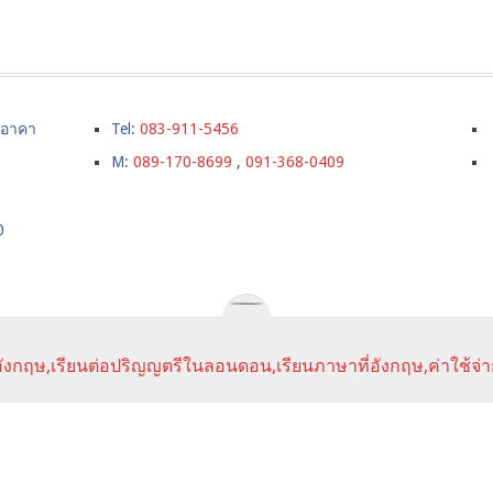
์ อาคา
Tel:
083-911-5456
M:
089-170-8699
,
091-368-0409
0
ังกฤษ,เรียนต่อปริญญตรีในลอนดอน,เรียนภาษาที่อังกฤษ,ค่าใช้จ่า
URSE
ราคาเรียนภาษา
SUMMER CAMPS IN UK
TESTIMONI